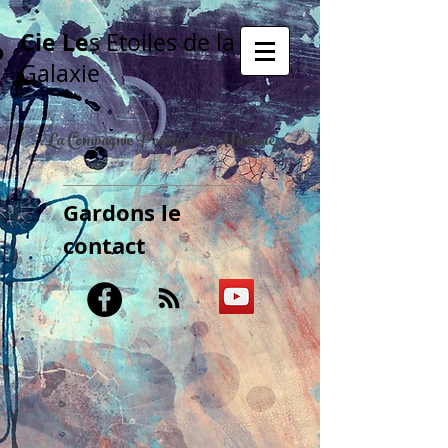
Cie Le
s Etoiles de la
Galaxie
La Compagnie Poétique & Musicale
Gardons le
contact