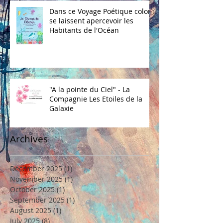
Dans ce Voyage Poétique coloré
se laissent apercevoir les
Habitants de l'Océan
"A la pointe du Ciel" - La
Compagnie Les Etoiles de la
Galaxie
Archives
December 2025
(1)
1 post
November 2025
(1)
1 post
October 2025
(1)
1 post
September 2025
(1)
1 post
August 2025
(1)
1 post
July 2025
(8)
8 posts