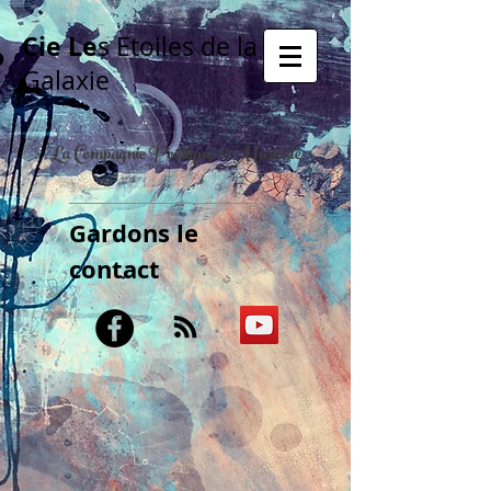
Cie Le
s Etoiles de la
Galaxie
La Compagnie Poétique & Musicale
Gardons le
contact