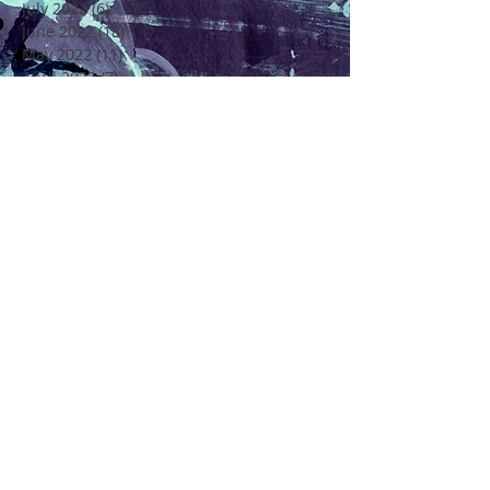
July 2022
(6)
6 posts
June 2022
(18)
18 posts
May 2022
(11)
11 posts
April 2022
(7)
7 posts
March 2022
(6)
6 posts
February 2022
(5)
5 posts
January 2022
(4)
4 posts
December 2021
(16)
16 posts
November 2021
(6)
6 posts
Rechercher par Tags
4 Saisons
4ème Edition Festival Félicité
Alto
Amitié
Amour
Amour Beauté et Poésie en Méditerranée
André Chenier
Apajh
Arbre
Artisan Restaurateur
Artisans
Atelier de Création Poétique
Atelier de Créations Poésies
Au Coeur de Soi
Au Coeur de la Vie
Axel Benedetti
Ballade Poney
Beauté
Bretigny sur Orge