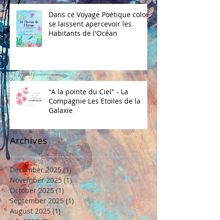
Dans ce Voyage Poétique coloré
se laissent apercevoir les
Habitants de l'Océan
"A la pointe du Ciel" - La
Compagnie Les Etoiles de la
Galaxie
Archives
December 2025
(1)
1 post
November 2025
(1)
1 post
October 2025
(1)
1 post
September 2025
(1)
1 post
August 2025
(1)
1 post