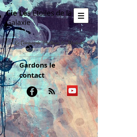
Cie Le
s Etoiles de la
Galaxie
La Compagnie Poétique & Musicale
Gardons le
contact