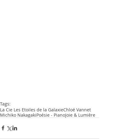
Tags:
La Cie Les Etoiles de la Galaxie
Chloé Vannet
Michiko Nakagaki
Poésie - Piano
Joie & Lumière