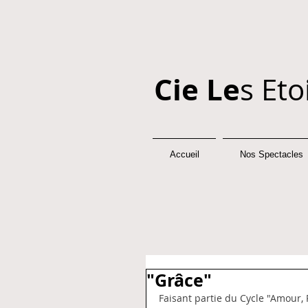
Cie Le
s Eto
Accueil
Nos Spectacles
"Grâce"
Faisant partie du Cycle "Amour,