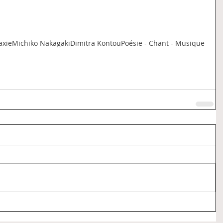
axie
Michiko Nakagaki
Dimitra Kontou
Poésie - Chant - Musique