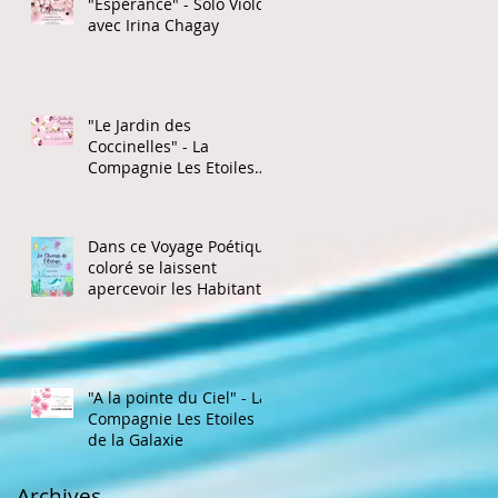
"Espérance" - Solo Violon
avec Irina Chagay
"Le Jardin des
Coccinelles" - La
Compagnie Les Etoiles
de la Galaxie
Dans ce Voyage Poétique
coloré se laissent
apercevoir les Habitants
de l'Océan
"A la pointe du Ciel" - La
Compagnie Les Etoiles
de la Galaxie
Archives