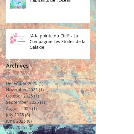
Habitants de l'Océan
"A la pointe du Ciel" - La
Compagnie Les Etoiles de la
Galaxie
Archives
December 2025
(1)
1 post
November 2025
(1)
1 post
October 2025
(1)
1 post
September 2025
(1)
1 post
August 2025
(1)
1 post
July 2025
(8)
8 posts
June 2025
(8)
8 posts
May 2025
(2)
2 posts
April 2025
(3)
3 posts