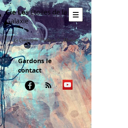
Cie Le
s Etoiles de la
Galaxie
La Compagnie Poétique & Musicale
Gardons le
contact