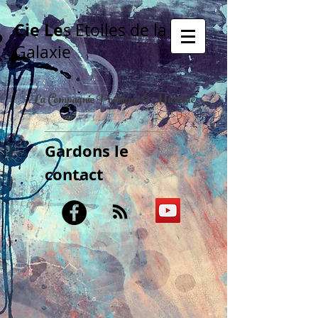
Cie Le
s Etoiles de la
Galaxie
La Compagnie Poétique & Musicale
Gardons le
contact