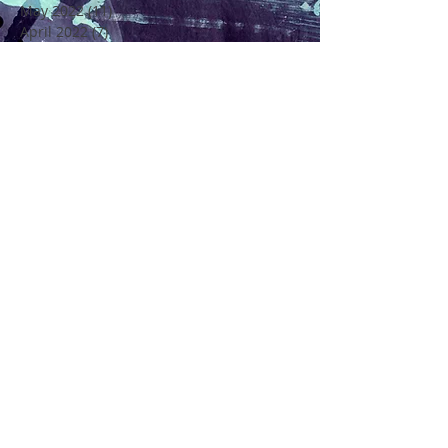
May 2022
(11)
11 posts
April 2022
(7)
7 posts
March 2022
(6)
6 posts
February 2022
(5)
5 posts
January 2022
(4)
4 posts
December 2021
(16)
16 posts
November 2021
(6)
6 posts
Rechercher par Tags
4 Saisons
4ème Edition Festival Félicité
Alto
Amitié
Amour
Amour Beauté et Poésie en Méditerranée
André Chenier
Apajh
Arbre
Artisan Restaurateur
Artisans
Atelier de Création Poétique
Atelier de Créations Poésies
Au Coeur de Soi
Au Coeur de la Vie
Axel Benedetti
Ballade Poney
Beauté
Bretigny sur Orge
Carte de Voeux La Cie Les Etoiles de la Galaxie
Centre de Loisirs Langevin-Wallon Châtillon