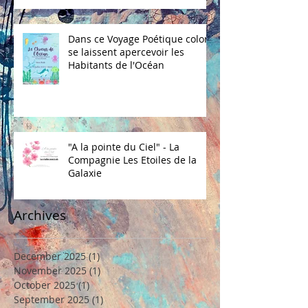
Dans ce Voyage Poétique coloré
se laissent apercevoir les
Habitants de l'Océan
"A la pointe du Ciel" - La
Compagnie Les Etoiles de la
Galaxie
Archives
December 2025
(1)
1 post
November 2025
(1)
1 post
October 2025
(1)
1 post
September 2025
(1)
1 post