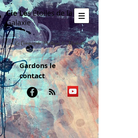
Cie Le
s Etoiles de la
Galaxie
La Compagnie Poétique & Musicale
Gardons le
contact