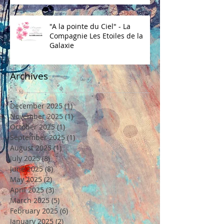
"A la pointe du Ciel" - La
Compagnie Les Etoiles de la
Galaxie
Archives
December 2025
(1)
1 post
November 2025
(1)
1 post
October 2025
(1)
1 post
September 2025
(1)
1 post
August 2025
(1)
1 post
July 2025
(8)
8 posts
June 2025
(8)
8 posts
May 2025
(2)
2 posts
April 2025
(3)
3 posts
March 2025
(5)
5 posts
February 2025
(6)
6 posts
January 2025
(2)
2 posts