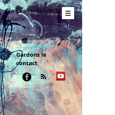
Cie Le
s Etoiles de la
Galaxie
La Compagnie Poétique & Musicale
Gardons le
contact