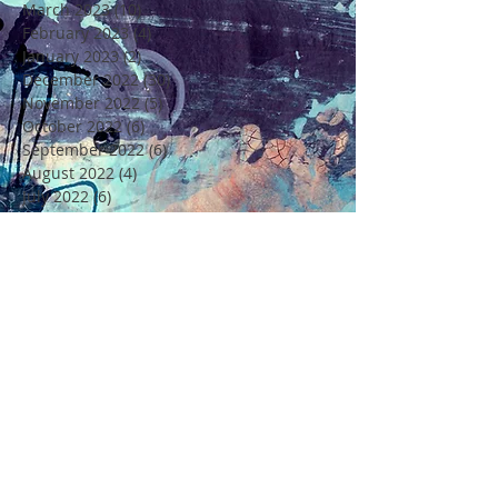
March 2023
(10)
10 posts
February 2023
(4)
4 posts
January 2023
(2)
2 posts
December 2022
(30)
30 posts
November 2022
(5)
5 posts
October 2022
(6)
6 posts
September 2022
(6)
6 posts
August 2022
(4)
4 posts
July 2022
(6)
6 posts
June 2022
(18)
18 posts
May 2022
(11)
11 posts
April 2022
(7)
7 posts
March 2022
(6)
6 posts
February 2022
(5)
5 posts
January 2022
(4)
4 posts
December 2021
(16)
16 posts
November 2021
(6)
6 posts
Rechercher par Tags
4 Saisons
4ème Edition Festival Félicité