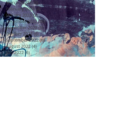
March 2023
(10)
10 posts
February 2023
(4)
4 posts
January 2023
(2)
2 posts
December 2022
(30)
30 posts
November 2022
(5)
5 posts
October 2022
(6)
6 posts
September 2022
(6)
6 posts
August 2022
(4)
4 posts
July 2022
(6)
6 posts
June 2022
(18)
18 posts
May 2022
(11)
11 posts
April 2022
(7)
7 posts
March 2022
(6)
6 posts
February 2022
(5)
5 posts
January 2022
(4)
4 posts
December 2021
(16)
16 posts
November 2021
(6)
6 posts
Rechercher par Tags
4 Saisons
4ème Edition Festival Félicité