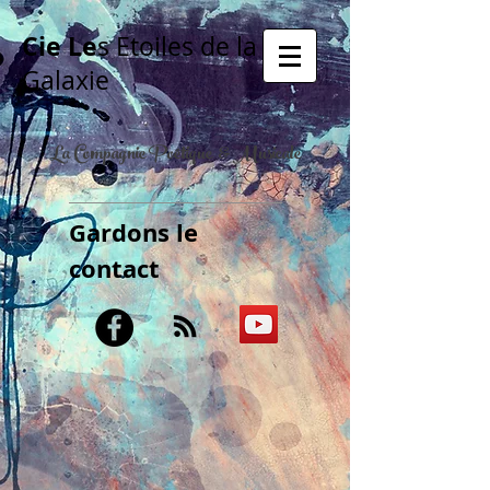
Cie Le
s Etoiles de la
Galaxie
La Compagnie Poétique & Musicale
Gardons le
contact