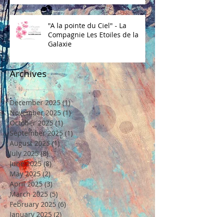
"A la pointe du Ciel" - La
Compagnie Les Etoiles de la
Galaxie
Archives
December 2025
(1)
1 post
November 2025
(1)
1 post
October 2025
(1)
1 post
September 2025
(1)
1 post
August 2025
(1)
1 post
July 2025
(8)
8 posts
June 2025
(8)
8 posts
May 2025
(2)
2 posts
April 2025
(3)
3 posts
March 2025
(5)
5 posts
February 2025
(6)
6 posts
January 2025
(2)
2 posts