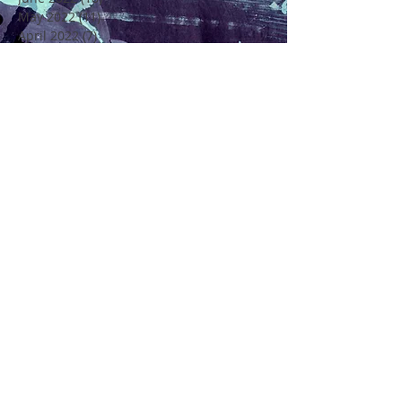
May 2022
(11)
11 posts
April 2022
(7)
7 posts
March 2022
(6)
6 posts
February 2022
(5)
5 posts
January 2022
(4)
4 posts
December 2021
(16)
16 posts
November 2021
(6)
6 posts
Rechercher par Tags
4 Saisons
4ème Edition Festival Félicité
Alto
Amitié
Amour
Amour Beauté et Poésie en Méditerranée
André Chenier
Apajh
Arbre
Artisan Restaurateur
Artisans
Atelier de Création Poétique
Atelier de Créations Poésies
Au Coeur de Soi
Au Coeur de la Vie
Axel Benedetti
Ballade Poney
Beauté
Bretigny sur Orge
Carte de Voeux La Cie Les Etoiles de la Galaxie
Centre de Loisirs Langevin-Wallon Châtillon