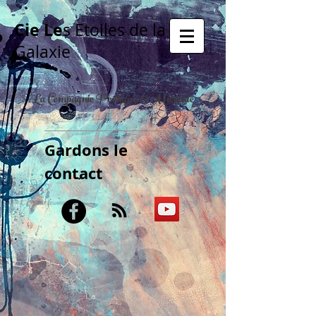
Cie Le
s Etoiles de la
Galaxie
La Compagnie Poétique & Musicale
Gardons le
contact