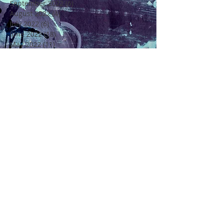
September 2022
(6)
6 posts
August 2022
(4)
4 posts
July 2022
(6)
6 posts
June 2022
(18)
18 posts
May 2022
(11)
11 posts
April 2022
(7)
7 posts
March 2022
(6)
6 posts
February 2022
(5)
5 posts
January 2022
(4)
4 posts
December 2021
(16)
16 posts
November 2021
(6)
6 posts
Rechercher par Tags
4 Saisons
4ème Edition Festival Félicité
Alto
Amitié
Amour
Amour Beauté et Poésie en Méditerranée
André Chenier
Apajh
Arbre
Artisan Restaurateur
Artisans
Atelier de Création Poétique
Atelier de Créations Poésies
Au Coeur de Soi
Au Coeur de la Vie