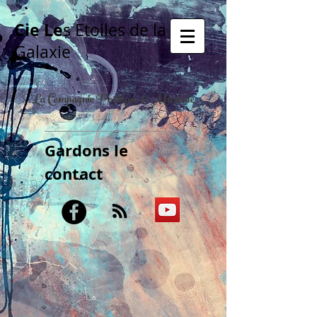
Cie Le
s Etoiles de la
Galaxie
La Compagnie Poétique & Musicale
Gardons le
contact