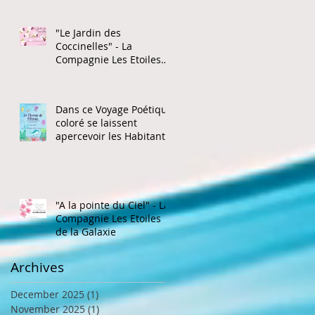
"Le Jardin des
Coccinelles" - La
Compagnie Les Etoiles
de la Galaxie
Dans ce Voyage Poétique
coloré se laissent
apercevoir les Habitants
de l'Océan
"A la pointe du Ciel" - La
Compagnie Les Etoiles
de la Galaxie
Archives
December 2025
(1)
1 post
November 2025
(1)
1 post