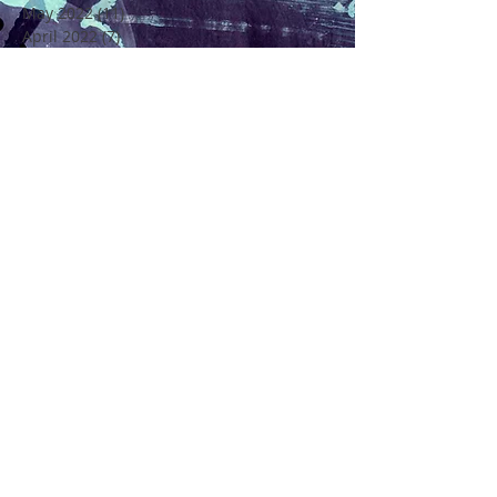
May 2022
(11)
11 posts
April 2022
(7)
7 posts
March 2022
(6)
6 posts
February 2022
(5)
5 posts
January 2022
(4)
4 posts
December 2021
(16)
16 posts
November 2021
(6)
6 posts
Rechercher par Tags
4 Saisons
4ème Edition Festival Félicité
Alto
Amitié
Amour
Amour Beauté et Poésie en Méditerranée
André Chenier
Apajh
Arbre
Artisan Restaurateur
Artisans
Atelier de Création Poétique
Atelier de Créations Poésies
Au Coeur de Soi
Au Coeur de la Vie
Axel Benedetti
Ballade Poney
Beauté
Bretigny sur Orge
Carte de Voeux La Cie Les Etoiles de la Galaxie
Centre de Loisirs Langevin-Wallon Châtillon