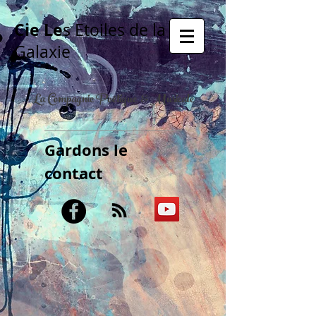
Cie Le
s Etoiles de la
Galaxie
La Compagnie Poétique & Musicale
Gardons le
contact