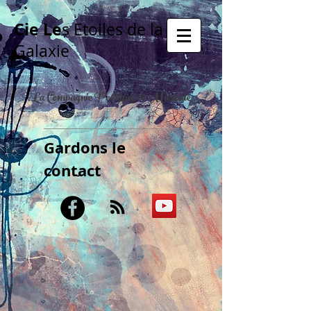
Cie Le
s Etoiles de la
Galaxie
La Compagnie Poétique & Musicale
Gardons le
contact