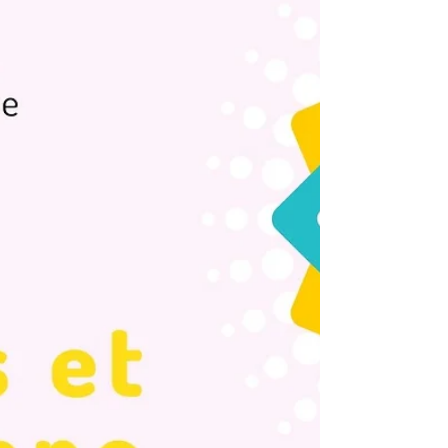
"Les Etoiles de la Méditerranée"