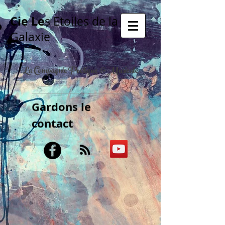
Cie Le
s Etoiles de la
Galaxie
La Compagnie Poétique & Musicale
Gardons le
contact