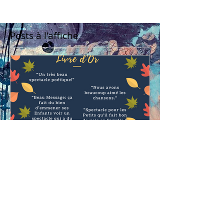
"Joie et Lumière" est notre petite forme
Poétique autour de la Lumière où Chloé Vannet
et Michiko Nakagaki font alterner Poésies et...
Posts à l'affiche