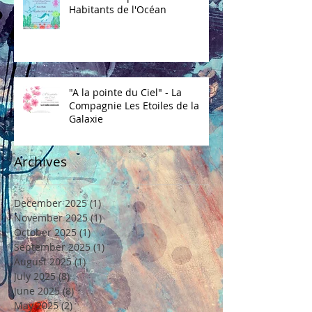
Dans ce Voyage Poétique coloré
se laissent apercevoir les
Habitants de l'Océan
"A la pointe du Ciel" - La
Compagnie Les Etoiles de la
Galaxie
Archives
December 2025
(1)
1 post
November 2025
(1)
1 post
October 2025
(1)
1 post
September 2025
(1)
1 post
August 2025
(1)
1 post