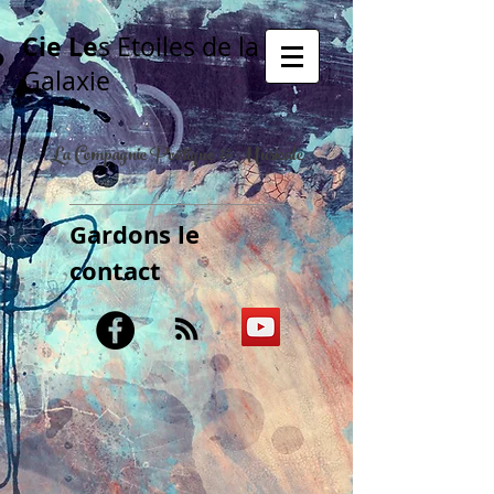
Cie Le
s Etoiles de la
Galaxie
La Compagnie Poétique & Musicale
Gardons le
contact