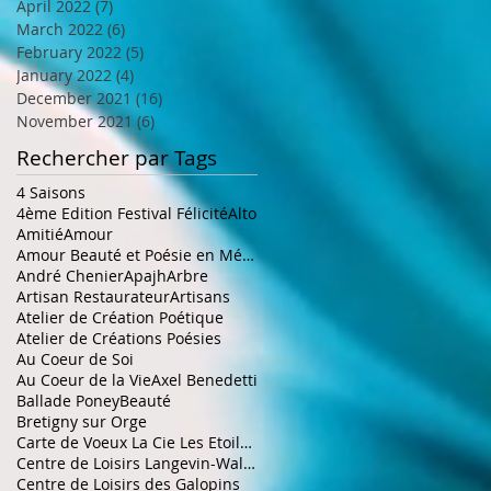
April 2022
(7)
7 posts
March 2022
(6)
6 posts
February 2022
(5)
5 posts
January 2022
(4)
4 posts
December 2021
(16)
16 posts
November 2021
(6)
6 posts
Rechercher par Tags
4 Saisons
4ème Edition Festival Félicité
Alto
Amitié
Amour
Amour Beauté et Poésie en Méditerranée
André Chenier
Apajh
Arbre
Artisan Restaurateur
Artisans
Atelier de Création Poétique
Atelier de Créations Poésies
Au Coeur de Soi
Au Coeur de la Vie
Axel Benedetti
Ballade Poney
Beauté
Bretigny sur Orge
Carte de Voeux La Cie Les Etoiles de la Galaxie
Centre de Loisirs Langevin-Wallon Châtillon
Centre de Loisirs des Galopins