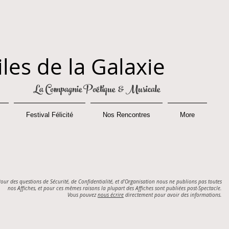
iles de la Galaxie
La Compagnie Poétique & Musicale
Festival Félicité
Nos Rencontres
More
our des questions de Sécurité, de Confidentialité, et d'Organisation nous ne publions pas toutes
nos Affiches, et pour ces mêmes raisons la plupart des Affiches sont publiées post-Spectacle.
Vous pouvez
nous écrire
directement pour avoir des informations.