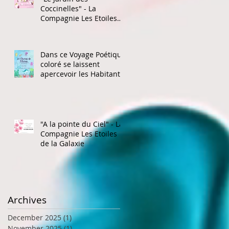
Coccinelles" - La
Compagnie Les Etoiles
de la Galaxie
Dans ce Voyage Poétique
coloré se laissent
apercevoir les Habitants
de l'Océan
"A la pointe du Ciel" - La
Compagnie Les Etoiles
de la Galaxie
Archives
December 2025
(1)
1 post
November 2025
(1)
1 post