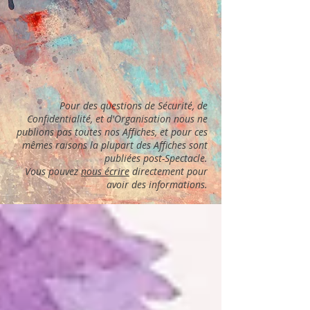
Pour des questions de Sécurité, de
Confidentialité, et d'Organisation nous ne
publions pas toutes nos Affiches, et pour ces
mêmes raisons la plupart des Affiches sont
publiées post-Spectacle.
Vous pouvez
nous écrire
directement pour
avoir des informations.