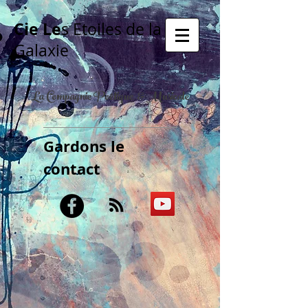
Cie Le
s Etoiles de la
Galaxie
La Compagnie Poétique & Musicale
Gardons le
contact