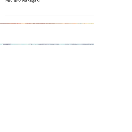
"Songes Poétiques"
"Songes Poétiques" avec Dimitra Kontou &
Michiko Nakagaki
Posts à l'affiche