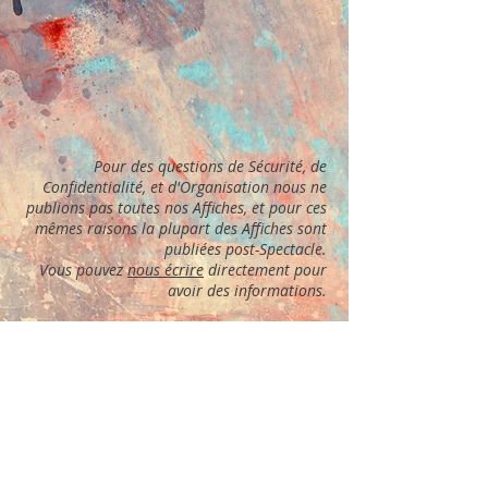
Pour des questions de Sécurité, de
Confidentialité, et d'Organisation nous ne
publions pas toutes nos Affiches, et pour ces
mêmes raisons la plupart des Affiches sont
publiées post-Spectacle.
Vous pouvez
nous écrire
directement pour
avoir des informations.