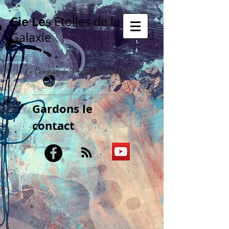
Cie Le
s Etoiles de la
Galaxie
La Compagnie Poétique & Musicale
Gardons le
contact