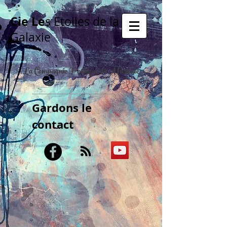
Cie Le
s Etoiles de la
Galaxie
La Compagnie Poétique & Musicale
Gardons le
contact