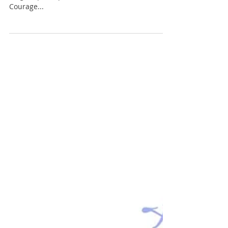
Papillon!
Comment la petite chenille devient-elle un
Magnifique Papillon? Grâce à la Force et au
Courage...