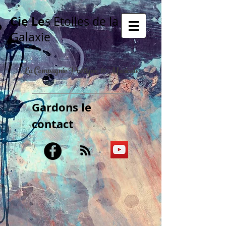
Cie Le
s Etoiles de la
Galaxie
La Compagnie Poétique & Musicale
Gardons le
contact