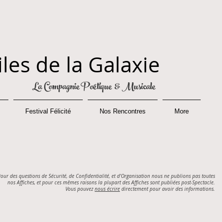
iles de la Galaxie
La Compagnie Poétique & Musicale
Festival Félicité
Nos Rencontres
More
our des questions de Sécurité, de Confidentialité, et d'Organisation nous ne publions pas toutes
nos Affiches, et pour ces mêmes raisons la plupart des Affiches sont publiées post-Spectacle.
Vous pouvez
nous écrire
directement pour avoir des informations.