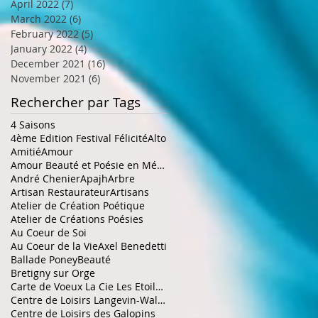
April 2022
(7)
7 posts
March 2022
(6)
6 posts
February 2022
(5)
5 posts
January 2022
(4)
4 posts
December 2021
(16)
16 posts
November 2021
(6)
6 posts
Rechercher par Tags
4 Saisons
4ème Edition Festival Félicité
Alto
Amitié
Amour
Amour Beauté et Poésie en Méditerranée
André Chenier
Apajh
Arbre
Artisan Restaurateur
Artisans
Atelier de Création Poétique
Atelier de Créations Poésies
Au Coeur de Soi
Au Coeur de la Vie
Axel Benedetti
Ballade Poney
Beauté
Bretigny sur Orge
Carte de Voeux La Cie Les Etoiles de la Galaxie
Centre de Loisirs Langevin-Wallon Châtillon
Centre de Loisirs des Galopins