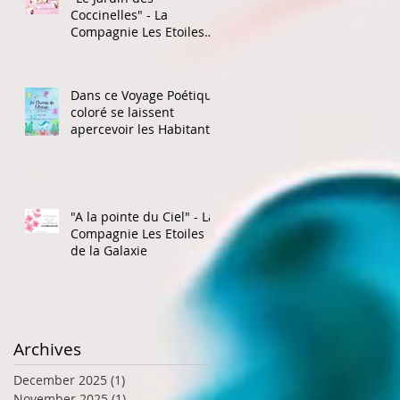
Coccinelles" - La
Compagnie Les Etoiles
de la Galaxie
Dans ce Voyage Poétique
coloré se laissent
apercevoir les Habitants
de l'Océan
"A la pointe du Ciel" - La
Compagnie Les Etoiles
de la Galaxie
Archives
December 2025
(1)
1 post
November 2025
(1)
1 post