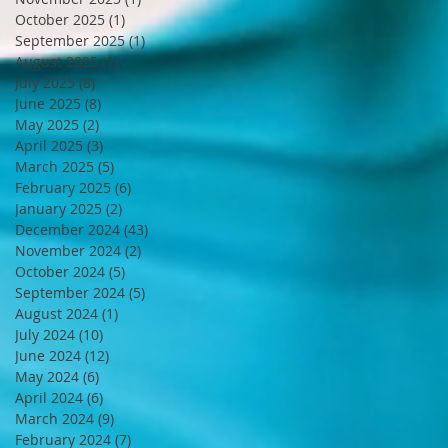
October 2025
(1)
1 post
September 2025
(1)
1 post
August 2025
(1)
1 post
July 2025
(8)
8 posts
June 2025
(8)
8 posts
May 2025
(2)
2 posts
April 2025
(3)
3 posts
March 2025
(5)
5 posts
February 2025
(6)
6 posts
January 2025
(2)
2 posts
December 2024
(43)
43 posts
November 2024
(2)
2 posts
October 2024
(5)
5 posts
September 2024
(5)
5 posts
August 2024
(1)
1 post
July 2024
(10)
10 posts
June 2024
(12)
12 posts
May 2024
(6)
6 posts
April 2024
(6)
6 posts
March 2024
(9)
9 posts
February 2024
(7)
7 posts