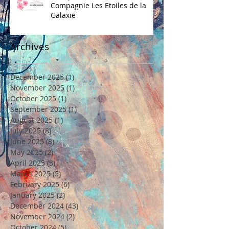
Compagnie Les Etoiles de la
Galaxie
Archives
December 2025
(1)
1 post
November 2025
(1)
1 post
October 2025
(1)
1 post
September 2025
(1)
1 post
August 2025
(1)
1 post
July 2025
(8)
8 posts
June 2025
(8)
8 posts
May 2025
(2)
2 posts
April 2025
(3)
3 posts
March 2025
(5)
5 posts
February 2025
(6)
6 posts
January 2025
(2)
2 posts
December 2024
(43)
43 posts
November 2024
(2)
2 posts
October 2024
(5)
5 posts