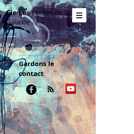
Cie Le
s Etoiles de la
Galaxie
La Compagnie Poétique & Musicale
Gardons le
contact