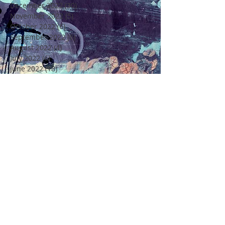
December 2022
(30)
30 posts
November 2022
(5)
5 posts
October 2022
(6)
6 posts
September 2022
(6)
6 posts
August 2022
(4)
4 posts
July 2022
(6)
6 posts
June 2022
(18)
18 posts
May 2022
(11)
11 posts
April 2022
(7)
7 posts
March 2022
(6)
6 posts
February 2022
(5)
5 posts
January 2022
(4)
4 posts
December 2021
(16)
16 posts
November 2021
(6)
6 posts
Rechercher par Tags
4 Saisons
4ème Edition Festival Félicité
Alto
Amitié
Amour
Amour Beauté et Poésie en Méditerranée
André Chenier
Apajh
Arbre