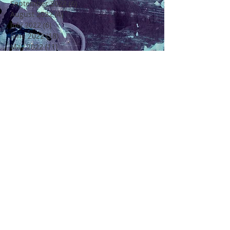
September 2022
(6)
6 posts
August 2022
(4)
4 posts
July 2022
(6)
6 posts
June 2022
(18)
18 posts
May 2022
(11)
11 posts
April 2022
(7)
7 posts
March 2022
(6)
6 posts
February 2022
(5)
5 posts
January 2022
(4)
4 posts
December 2021
(16)
16 posts
November 2021
(6)
6 posts
Rechercher par Tags
4 Saisons
4ème Edition Festival Félicité
Alto
Amitié
Amour
Amour Beauté et Poésie en Méditerranée
André Chenier
Apajh
Arbre
Artisan Restaurateur
Artisans
Atelier de Création Poétique
Atelier de Créations Poésies
Au Coeur de Soi
Au Coeur de la Vie