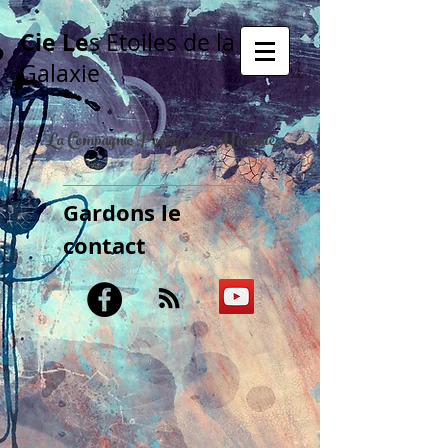
Cie Le
s Etoiles de la
Galaxie
La Compagnie Poétique & Musicale
Gardons le
contact