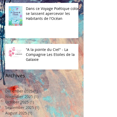
Dans ce Voyage Poétique coloré
se laissent apercevoir les
Habitants de l'Océan
"A la pointe du Ciel" - La
Compagnie Les Etoiles de la
Galaxie
Archives
December 2025
(1)
1 post
November 2025
(1)
1 post
October 2025
(1)
1 post
September 2025
(1)
1 post
August 2025
(1)
1 post