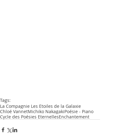
Tags:
La Compagnie Les Etoiles de la Galaxie
Chloé Vannet
Michiko Nakagaki
Poésie - Piano
Cycle des Poésies Eternelles
Enchantement