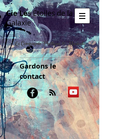
Cie Le
s Etoiles de la
Galaxie
La Compagnie Poétique & Musicale
Gardons le
contact