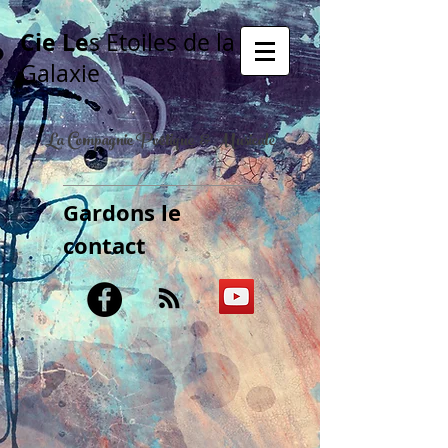
Cie Le
s Etoiles de la
Galaxie
La Compagnie Poétique & Musicale
Gardons le
contact