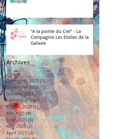
"A la pointe du Ciel" - La
Compagnie Les Etoiles de la
Galaxie
Archives
December 2025
(1)
1 post
November 2025
(1)
1 post
October 2025
(1)
1 post
September 2025
(1)
1 post
August 2025
(1)
1 post
July 2025
(8)
8 posts
June 2025
(8)
8 posts
May 2025
(2)
2 posts
April 2025
(3)
3 posts