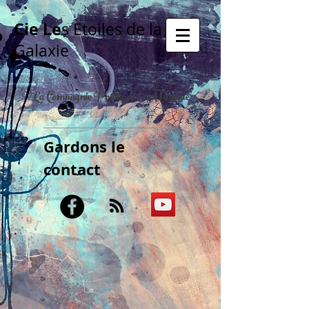
Cie Le
s Etoiles de la
Galaxie
La Compagnie Poétique & Musicale
Gardons le
contact