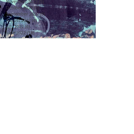
November 2022
(5)
5 posts
October 2022
(6)
6 posts
September 2022
(6)
6 posts
August 2022
(4)
4 posts
July 2022
(6)
6 posts
June 2022
(18)
18 posts
May 2022
(11)
11 posts
April 2022
(7)
7 posts
March 2022
(6)
6 posts
February 2022
(5)
5 posts
January 2022
(4)
4 posts
December 2021
(16)
16 posts
November 2021
(6)
6 posts
Rechercher par Tags
4 Saisons
4ème Edition Festival Félicité
Alto
Amitié
Amour
Amour Beauté et Poésie en Méditerranée
André Chenier
Apajh
Arbre
Artisan Restaurateur
Artisans
Atelier de Création Poétique