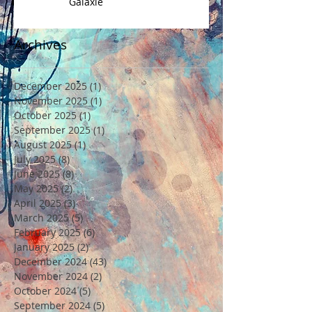
Galaxie
Archives
December 2025
(1)
1 post
November 2025
(1)
1 post
October 2025
(1)
1 post
September 2025
(1)
1 post
August 2025
(1)
1 post
July 2025
(8)
8 posts
June 2025
(8)
8 posts
May 2025
(2)
2 posts
April 2025
(3)
3 posts
March 2025
(5)
5 posts
February 2025
(6)
6 posts
January 2025
(2)
2 posts
December 2024
(43)
43 posts
November 2024
(2)
2 posts
October 2024
(5)
5 posts
September 2024
(5)
5 posts