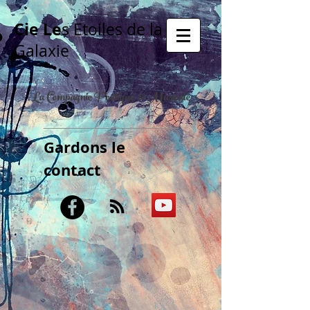
Cie Le
s Etoiles de la
Galaxie
La Compagnie Poétique & Musicale
Gardons le
contact