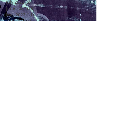
July 2022
(6)
6 posts
June 2022
(18)
18 posts
May 2022
(11)
11 posts
April 2022
(7)
7 posts
March 2022
(6)
6 posts
February 2022
(5)
5 posts
January 2022
(4)
4 posts
December 2021
(16)
16 posts
November 2021
(6)
6 posts
Rechercher par Tags
4 Saisons
4ème Edition Festival Félicité
Alto
Amitié
Amour
Amour Beauté et Poésie en Méditerranée
André Chenier
Apajh
Arbre
Artisan Restaurateur
Artisans
Atelier de Création Poétique
Atelier de Créations Poésies
Au Coeur de Soi
Au Coeur de la Vie
Axel Benedetti
Ballade Poney
Beauté
Bretigny sur Orge