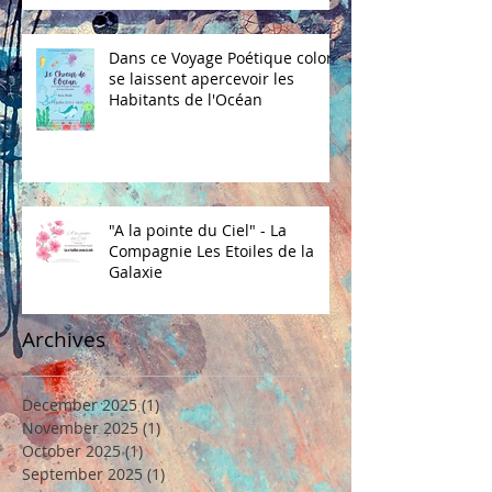
Dans ce Voyage Poétique coloré
se laissent apercevoir les
Habitants de l'Océan
"A la pointe du Ciel" - La
Compagnie Les Etoiles de la
Galaxie
Archives
December 2025
(1)
1 post
November 2025
(1)
1 post
October 2025
(1)
1 post
September 2025
(1)
1 post