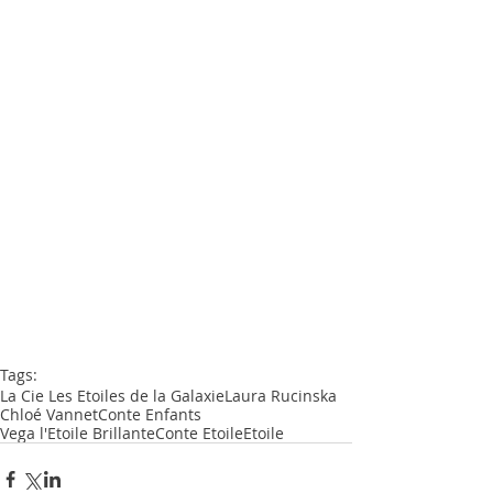
Tags:
La Cie Les Etoiles de la Galaxie
Laura Rucinska
Chloé Vannet
Conte Enfants
Vega l'Etoile Brillante
Conte Etoile
Etoile