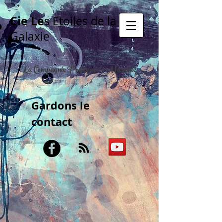
Cie Le
s Etoiles de la
Galaxie
La Compagnie Poétique & Musicale
Gardons le
contact