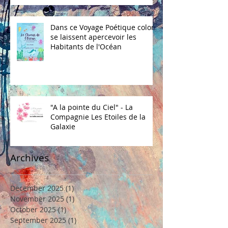
Dans ce Voyage Poétique coloré
se laissent apercevoir les
Habitants de l'Océan
"A la pointe du Ciel" - La
Compagnie Les Etoiles de la
Galaxie
Archives
December 2025
(1)
1 post
November 2025
(1)
1 post
October 2025
(1)
1 post
September 2025
(1)
1 post