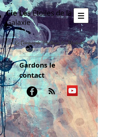
Cie Le
s Etoiles de la
Galaxie
La Compagnie Poétique & Musicale
Gardons le
contact